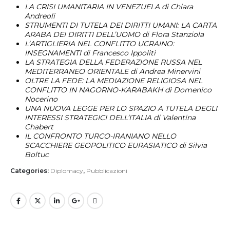
LA CRISI UMANITARIA IN VENEZUELA
di Chiara
Andreoli
STRUMENTI DI TUTELA DEI DIRITTI UMANI:
LA CARTA
ARABA DEI DIRITTI DELL’UOMO
di Flora Stanziola
L’ARTIGLIERIA NEL CONFLITTO UCRAINO:
INSEGNAMENTI
di Francesco Ippoliti
LA STRATEGIA DELLA FEDERAZIONE RUSSA NEL
MEDITERRANEO ORIENTALE
di Andrea Minervini
OLTRE LA FEDE: LA MEDIAZIONE RELIGIOSA NEL
CONFLITTO IN
NAGORNO-KARABAKH
di Domenico
Nocerino
UNA NUOVA LEGGE PER LO SPAZIO
A TUTELA DEGLI
INTERESSI STRATEGICI DELL’ITALIA
di Valentina
Chabert
IL CONFRONTO TURCO-IRANIANO
NELLO
SCACCHIERE GEOPOLITICO EURASIATICO
di Silvia
Boltuc
Categories:
Diplomacy
,
Pubblicazioni