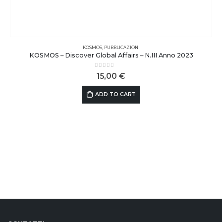
KOSMOS
,
PUBBLICAZIONI
KOSMOS – Discover Global Affairs – N.III Anno 2023
0
out of 5
15,00
€
ADD TO CART