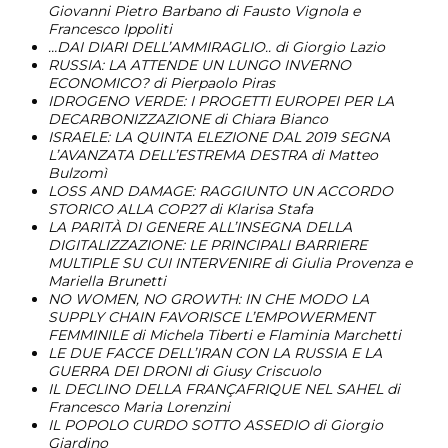
Giovanni Pietro Barbano
di Fausto Vignola e
Francesco Ippoliti
…DAI DIARI DELL’AMMIRAGLIO..
di Giorgio Lazio
RUSSIA:
LA ATTENDE UN LUNGO INVERNO
ECONOMICO?
di Pierpaolo Piras
IDROGENO VERDE:
I PROGETTI EUROPEI PER LA
DECARBONIZZAZIONE
di Chiara Bianco
ISRAELE: LA QUINTA ELEZIONE DAL 2019
SEGNA
L’AVANZATA DELL’ESTREMA DESTRA
di Matteo
Bulzomì
LOSS AND DAMAGE:
RAGGIUNTO UN ACCORDO
STORICO ALLA COP27
di Klarisa Stafa
LA PARITÀ DI GENERE ALL’INSEGNA DELLA
DIGITALIZZAZIONE:
LE PRINCIPALI BARRIERE
MULTIPLE SU CUI INTERVENIRE
di Giulia Provenza e
Mariella Brunetti
NO WOMEN, NO GROWTH: IN CHE MODO LA
SUPPLY CHAIN
FAVORISCE L’EMPOWERMENT
FEMMINILE
di Michela Tiberti e Flaminia Marchetti
LE DUE FACCE DELL’IRAN CON LA RUSSIA
E LA
GUERRA DEI DRONI
di Giusy Criscuolo
IL DECLINO DELLA FRANÇAFRIQUE NEL SAHEL
di
Francesco Maria Lorenzini
IL POPOLO CURDO SOTTO ASSEDIO
di Giorgio
Giardino