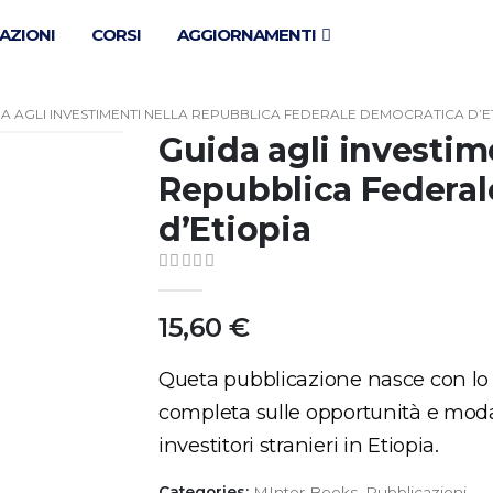
AZIONI
CORSI
AGGIORNAMENTI
A AGLI INVESTIMENTI NELLA REPUBBLICA FEDERALE DEMOCRATICA D’E
Guida agli investim
Repubblica Federal
d’Etiopia
0
out of 5
15,60
€
Queta pubblicazione nasce con lo s
completa sulle opportunità e modal
investitori stranieri in Etiopia.
Categories:
MInter Books
,
Pubblicazioni