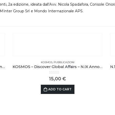
enti, 2a edizione, ideata dall’Avv. Nicola Spadafora, Console Ono
on MInter Group Srl e Mondo Internazionale APS.
KOSMOS
,
PUBBLICAZIONI
KOSMOS – Discover Global Affairs – N.VIII Anno 2025
KOSMOS – Discover Global Affairs – N.IX Anno 2025
0
out of 5
15,00
€
ADD TO CART