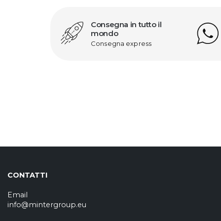
Consegna in tutto il
mondo
N.2 Diplomacy – Strategic Approach to Global Affairs
Consegna express
CONTATTI
Email
info@mintergroup.eu