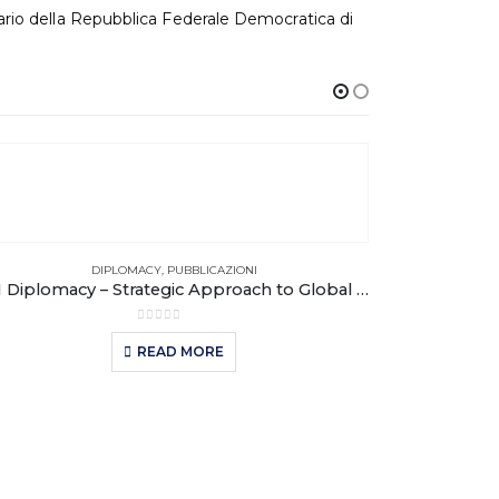
rario della Repubblica Federale Democratica di
DIPLOMACY
,
PUBBLICAZIONI
N.1 Diplomacy – Strategic Approach to Global Affairs
0
out of 5
READ MORE