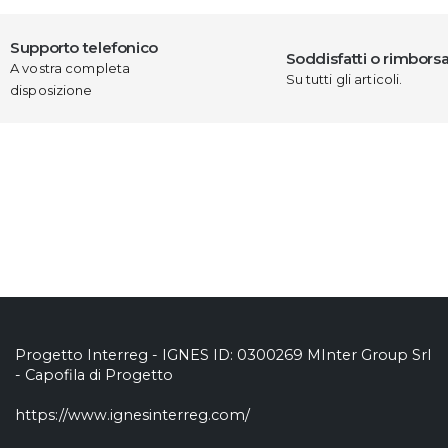
Supporto telefonico
Soddisfatti o rimborsa
A vostra completa
Su tutti gli articoli.
disposizione
Progetto Interreg - IGNES ID: 0300269 MInter Group Srl
- Capofila di Progetto
https://www.ignesinterreg.com/