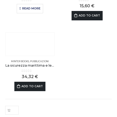
0
out of 5
0
out of 5
15,60
€
READ MORE
ADD TO CART
MINTER BOOKS
,
PUBBLICAZIONI
La sicurezza marittima e le infrastrutture critiche subacquee
0
out of 5
34,32
€
ADD TO CART