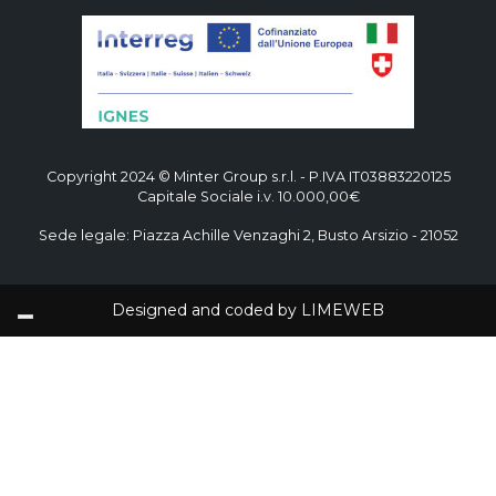
Copyright 2024 © Minter Group s.r.l. - P.IVA IT03883220125
Capitale Sociale i.v. 10.000,00€
Sede legale: Piazza Achille Venzaghi 2, Busto Arsizio - 21052
Designed and coded by
LIMEWEB
English
(
Inglese
)
Italiano
Le tue preferenze relative alla privacy
Informativa sulla raccolta